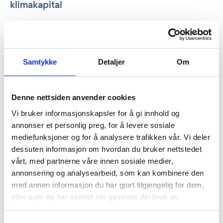
klimakapital
Siden 2022 har Norfund også forvaltet et
Klimainvesteringsfond, som skal unngå utslipp
og få fart på den globale energiomstillingen
Samtykke
Detaljer
Om
gjennom å investere i fornybar energi i
utviklingsland med sterk vekst i fossil
kraftproduksjon. De nye tallene viser at den
Denne nettsiden anvender cookies
gjennomsnittlige avkastningen fra fondet så
Vi bruker informasjonskapsler for å gi innhold og
langt ligger på
14,4% i investeringsvaluta, eller
annonser et personlig preg, for å levere sosiale
19% i NOK
.
mediefunksjoner og for å analysere trafikken vår. Vi deler
– Avkastningen fra Klimainvesteringsfondet
dessuten informasjon om hvordan du bruker nettstedet
gjenspeiler at etterspørselen etter kapital i disse
vårt, med partnerne våre innen sosiale medier,
annonsering og analysearbeid, som kan kombinere den
markene er langt større enn tilbudet, og at det
med annen informasjon du har gjort tilgjengelig for dem,
særlig er et enormt behov for investeringene i
eller som de har samlet inn gjennom din bruk av
egenkapital vi kan tilby gjennom fondet, sier
tjenestene deres.
Thorleifsson.