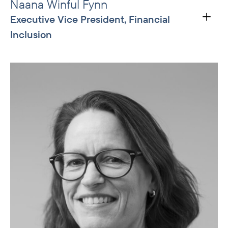
Naana Winful Fynn
Executive Vice President, Financial
Inclusion
Naana har de siste ni årene vært Norfunds
regiondirektør for Vest-Afrika, der hun har ledet
investeringene i regionen og teamet i Accra.
Hun har også vært medlem av Norfunds
kredittkomité de siste fem årene. Før hun
begynte i Norfund hadde Naana roller i
Goldman Sachs, investeringsselskapet Sagevest
Holdings, CVS Corporation og The Timberland
Company. Hun har vært styremedlem i Ghana
Stock Exchange og sementprodusenten CBI
Ghana, og medlem av det rådgivende
investeringsstyret for Ghana Petroleum Funds,
Ghanas statlige investeringsfond. Hun er