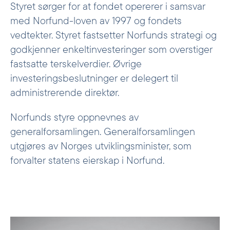
Styret sørger for at fondet opererer i samsvar
side. He holds a degree in law from Norway as
well as a Master of Laws from LSE and
med Norfund-loven av 1997 og fondets
Corporate Finance from the Norwegian School
vedtekter. Styret fastsetter Norfunds strategi og
of Management. Heltne has been member of
godkjenner enkeltinvesteringer som overstiger
and observer to boards of Norwegian industrial
fastsatte terskelverdier. Øvrige
companies and served on the Trade Policy
investeringsbeslutninger er delegert til
Panel for the Confederation of Norwegian
administrerende direktør.
Enterprise (NHO).
Norfunds styre oppnevnes av
generalforsamlingen. Generalforsamlingen
utgjøres av Norges utviklingsminister, som
forvalter statens eierskap i Norfund.