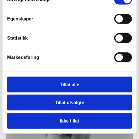
Norfunds portefølje leverer bærekraftige
utviklingseffekter og gode finansielle resultater.
Egenskaper
Statistikk
Markedsføring
Tillat alle
Tillat utvalgte
Ikke tillat