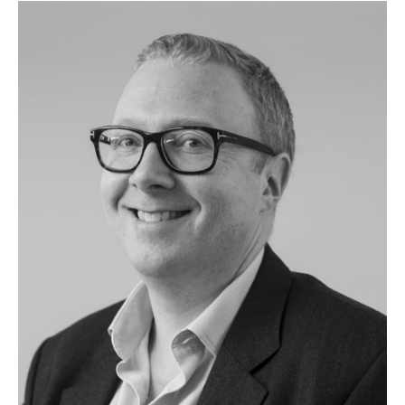
and Head of HR in Norfund in 2021. Before
joining Norfund, she was EVP for HR, Marketing
and Communication, IT and Strategy at
Norconsult. She has more than 10 years of
experience in HR directorship roles and has
held several finance manager positions,
including at Posten and Cermaq. She holds a
Master of Management with a specialisation in
international business leadership from BI
Norwegian Business School.