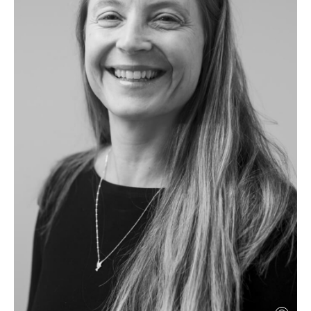
managed financial due diligence and M&A
advisory projects. From 2008 to 2019, he held
several senior investment roles at Norfund,
including Head of the Climate Investment Fund,
managing renewable energy investments
across emerging markets. He has also
completed Ph.D. coursework in financial
economics at NHH and an Executive Board
Program at INSEAD.