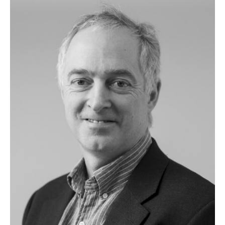
banks and microfinance institutions. He is
currently a board member of the South Africa-
based bank investment firm Arise and of the
Nordic Microfinance Initiative. Prior to joining
Norfund, Erik worked for 10 years as a co-
founder and partner in a venture capital firm in
the Nordic region. He has also worked as an
executive in the IT sector and for the Boston
Consulting Group in London and Oslo. He holds
a master’s degree in engineering from the
Norwegian University of Science and
Technology (NTNU) and an MBA from Stanford
University.