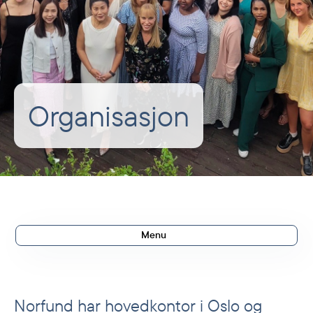
Organisasjon
Menu
Styringsstruktur
Kontorer
Norfund har hovedkontor i Oslo og
Ledergruppen