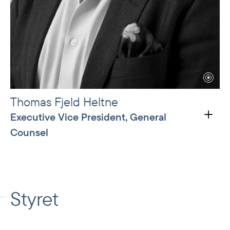
Thomas Fjeld Heltne
Executive Vice President, General
Counsel
Thomas Fjeld Heltne took the position as
General Counsel in Norfund in 2019. Before
joining Norfund, he was Director M&A at Norsk
Styret
Hydro. Heltne has throughout his career worked
with transactions, financing and international
projects, both from the legal and commercial