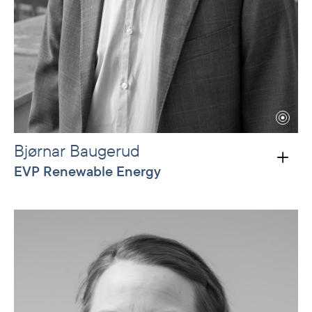
Bjørnar Baugerud
EVP Renewable Energy
Bjørnar Baugerud holds a Master of Science in
Business Administration (finance) from the
Norwegian School of Economics (NHH) and is a
Chartered Financial Analyst (CFA). He began his
career in the Norwegian Army in 1995 and later
worked at Elkem and KPMG, where he