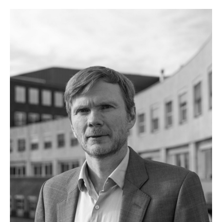
Ellen Cathrine Rasmussen joined Norfund as
EVP for Scalable Enterprises in March 2020. In
2021 she also took on the role of EVP for Green
Infrastructure. Prior to Norfund, Ellen held
several senior positions at Yara, the world’s
leading fertilizer company. Her last position in
Yara was as VP of Sustainability Programs and
Global Projects. Prior to that, she was country
manager for the Ivory Coast. Earlier in her career
Ellen spent four years as EVP for Agrinos, an
international agriculture input provider,
responsible for Europe, Middle East, Africa and
Asia. Ellen has also had various management
positions at Norsk Hydro and served as a board
member for SINTEF. She studied economics in
Norway and France.