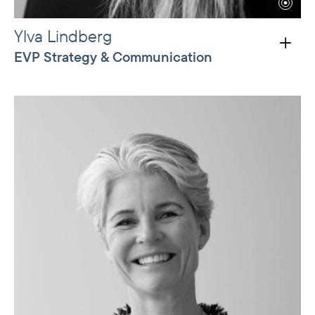
Ylva Lindberg
EVP Strategy & Communication
Prior to joining Norfund, Ylva was founding
partner of SIGLA, a boutique consultancy on
sustainability and business, for 13 years. She has
worked with sustainable and impact
investments for almost 20 years and has
experience with asset management and
consumer goods. Ylva is a senior associate of
the University of Cambridge Institute for
Sustainability Leadership, board member of
Lærdal Medical and member of the
Responsible Investment Advisory Council of
BMO Global Asset Management.