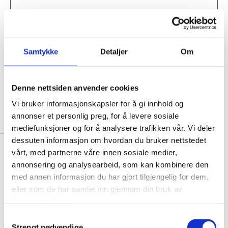
Zambia, Zimbabwe, Malawi og Namibia.
Asia
Særlig fokus på Vietnam, Indonesia,
Bangladesh, Sri Lanka, Kambodsja, Laos og
Samtykke
Detaljer
Om
Myanmar. Vi kan også investere på
Latin-Amerika
Filippinene, i India og Nepal i samarbeid
De prioriterte landene i regionen er
med våre strategiske medinvestorer.
Denne nettsiden anvender cookies
Colombia, Guatemala, Honduras,
Nicaragua, Ecuador, El Salvador og Den
Vi bruker informasjonskapsler for å gi innhold og
dominikanske republikk.
annonser et personlig preg, for å levere sosiale
Ledergruppen
mediefunksjoner og for å analysere trafikken vår. Vi deler
dessuten informasjon om hvordan du bruker nettstedet
vårt, med partnerne våre innen sosiale medier,
annonsering og analysearbeid, som kan kombinere den
Har ansvar for å sikre at virksomheten er i tråd
med annen informasjon du har gjort tilgjengelig for dem,
med Norfunds mandat og
eller som de har samlet inn gjennom din bruk av
investeringsretningslinjer. Har det overordnede
tjenestene deres.
ansvaret for den daglige driften og sørger for at
Samtykkevalg
Strengt nødvendige