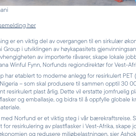
ani
ssemelding her
ing er en viktig del av overgangen til en sirkulær øk
 Group i utviklingen av høykapasitets gjenvinningsanl
avhengigheten av importerte råvarer, skape lokale job
aana Winful Fynn, Norfunds regiondirektør for Vest-Afr
 har etablert to moderne anlegg for resirkulert PET (
Nigeria – som skal produsere til sammen opptil 30 0
resirkulert plast årlig. Dette vil erstatte jomfruelig pl
lasker og emballasje, og bidra til å oppfylle globale 
materiale.
med Norfund er et viktig steg i vår bærekraftsreise. 
 for resirkulering av plastflasker i Vest-Afrika, skape j
økonomien og redusere miljøbelastningen, sier Ashok