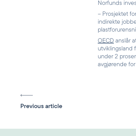
Norfunds invest
– Prosjektet f
indirekte jobbe
plastforurensni
OECD
anslår at
utviklingsland
under 2 prosent
avgjørende for 
Previous article