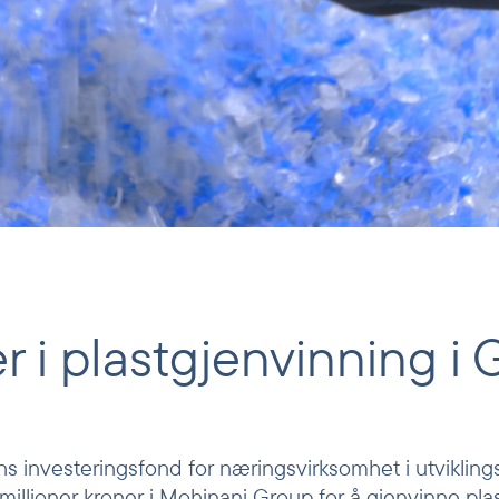
r i plastgjenvinning 
ns investeringsfond for næringsvirksomhet i utvikling
 millioner kroner i Mohinani Group for å gjenvinne pla