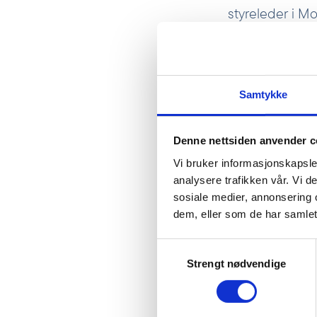
styreleder i M
Globalt har pl
av plastavfallet
for ny plast i 
Samtykke
I Afrika sør for
kilo i OECD-lan
på grunn av man
Denne nettsiden anvender c
(
Global Plasti
Vi bruker informasjonskapsler
analysere trafikken vår. Vi 
sosiale medier, annonsering 
dem, eller som de har samlet
Samtykkevalg
Strengt nødvendige