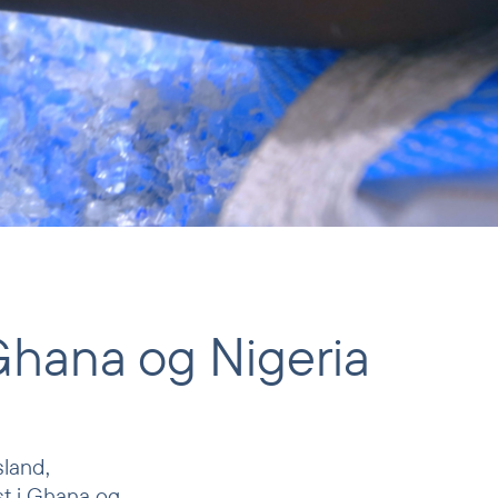
i Ghana og Nigeria
sland,
st i Ghana og