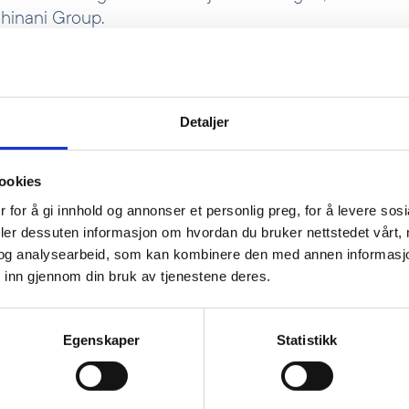
ohinani Group.
astproduksjonen doblet seg de siste 20 årene, men b
 blir faktisk resirkulert. Resirkulert plast utgjorde bare
2019, til tross for at produksjonen har firedoblet seg på
Detaljer
 Sahara bruker hver innbygger i snitt kun 16 kilo plast i
d, men store mengder avfall havner på åpne fyllinger 
glende avfallshåndtering, og kun 6% av plastavfallet b
ookies
cs Outlook 2022
).
 for å gi innhold og annonser et personlig preg, for å levere sos
deler dessuten informasjon om hvordan du bruker nettstedet vårt,
og analysearbeid, som kan kombinere den med annen informasjon d
 inn gjennom din bruk av tjenestene deres.
Egenskaper
Statistikk