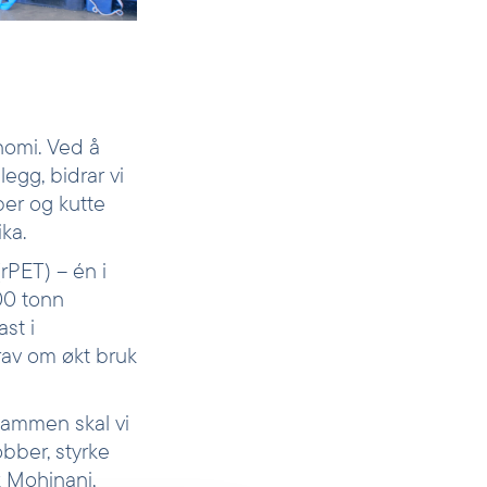
onomi. Ved å
egg, bidrar vi
ber og kutte
ika.
rPET) – én i
00 tonn
ast i
krav om økt bruk
Sammen skal vi
obber, styrke
 Mohinani,