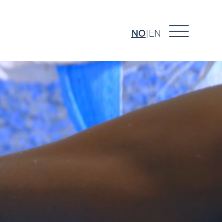
NO
EN
|