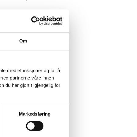
are 9 prosent
 6 % av råstoffet
 20 år.
Om
 året, mot 156
eller i naturen
lir resirkulert
iale mediefunksjoner og for å
 med partnerne våre innen
u har gjort tilgjengelig for
Markedsføring