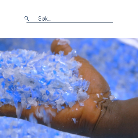
Søk
etter: