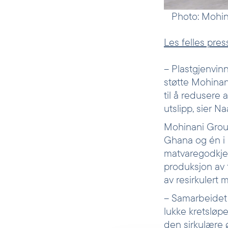
Photo: Mohin
Les felles pre
– Plastgjenvinn
støtte Mohinani
til å redusere 
utslipp, sier N
Mohinani Group
Ghana og én i 
matvaregodkjent 
produksjon av f
av resirkulert 
– Samarbeidet 
lukke kretsløpet
den sirkulære 