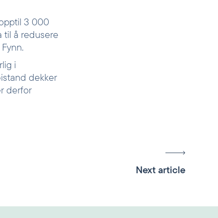
opptil 3 000
a til å redusere
r Fynn.
lig i
bistand dekker
r derfor
Next article