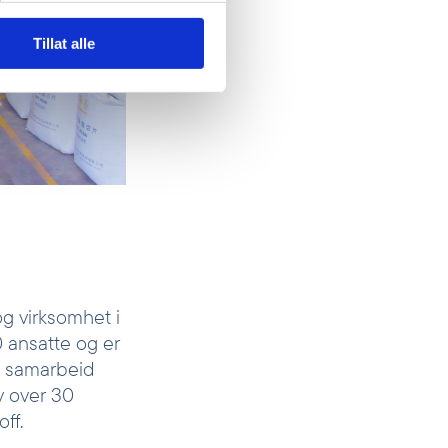
Tillat alle
og virksomhet i
 ansatte og er
I samarbeid
v over 30
off.