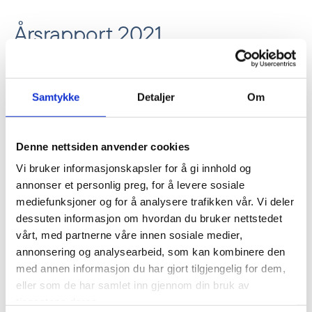
Årsrapport 2021
Samtykke
Detaljer
Om
Les hele den digitale årsrapporten på engelsk
her
Denne nettsiden anvender cookies
Vi bruker informasjonskapsler for å gi innhold og
Årsrapport 2021
Download
annonser et personlig preg, for å levere sosiale
mediefunksjoner og for å analysere trafikken vår. Vi deler
dessuten informasjon om hvordan du bruker nettstedet
vårt, med partnerne våre innen sosiale medier,
annonsering og analysearbeid, som kan kombinere den
med annen informasjon du har gjort tilgjengelig for dem,
eller som de har samlet inn gjennom din bruk av
Previous article
Next article
tjenestene deres.