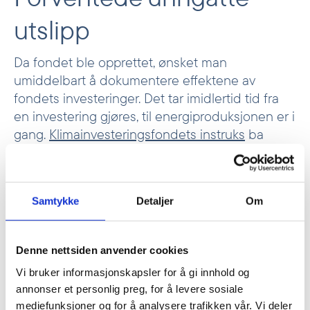
utslipp
Da fondet ble opprettet, ønsket man
umiddelbart å dokumentere effektene av
fondets investeringer. Det tar imidlertid tid fra
en investering gjøres, til energiproduksjonen er i
gang.
Klimainvesteringsfondets instruks
ba
derfor om rapportering på «forventede (ex
ante)» unngåtte utslipp, basert på forventet
produksjon, i tillegg til ungåtte utslipp basert på
Samtykke
Detaljer
Om
faktisk produksjon («ex post»).
De forventede unngåtte utslippene fra
Klimainvesteringsfondet har vært langt større
Denne nettsiden anvender cookies
enn anslått da fondet ble lansert. Målet om å
Vi bruker informasjonskapsler for å gi innhold og
investere i prosjekter som ville unngå 14
annonser et personlig preg, for å levere sosiale
millioner tonn CO2e årlig innen 2026, ble nådd
mediefunksjoner og for å analysere trafikken vår. Vi deler