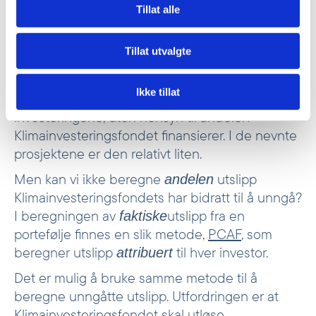
Tillat alle
og er effektive bidrag til omstilling av et av
verdens mest kulldominerte land.
Tillat utvalgte
Når de forventede unngåtte utslippene kan
virke i overkant store, handler det om at disse er
Ikke tillat
beregnet ut fra samlet forventet produksjon fra
investeringene, uten hensyn til andelen
Klimainvesteringsfondet finansierer. I de nevnte
prosjektene er den relativt liten.
Men kan vi ikke beregne
utslipp
andelen
Klimainvesteringsfondets har bidratt til å unngå?
I beregningen av
utslipp fra en
faktiske
portefølje finnes en slik metode,
PCAF
, som
beregner utslipp
til hver investor.
attribuert
Det er mulig å bruke samme metode til å
beregne unngåtte utslipp. Utfordringen er at
Klimainvesteringsfondet skal utløse