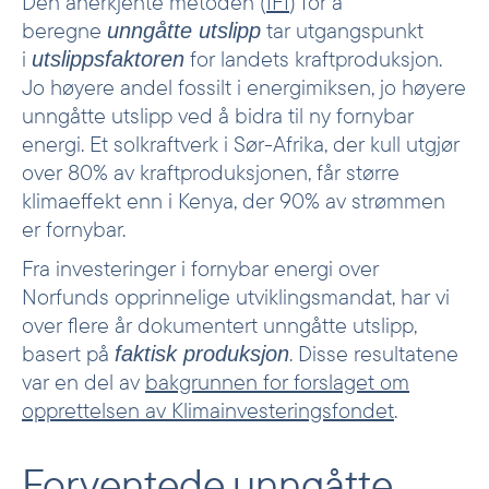
Den anerkjente metoden (
IFI
) for å
beregne
tar utgangspunkt
unngåtte utslipp
i
for landets kraftproduksjon.
utslippsfaktoren
Jo høyere andel fossilt i energimiksen, jo høyere
unngåtte utslipp ved å bidra til ny fornybar
energi. Et solkraftverk i Sør-Afrika, der kull utgjør
over 80% av kraftproduksjonen, får større
klimaeffekt enn i Kenya, der 90% av strømmen
er fornybar.
Fra investeringer i fornybar energi over
Norfunds opprinnelige utviklingsmandat, har vi
over flere år dokumentert unngåtte utslipp,
basert på
. Disse resultatene
faktisk produksjon
var en del av
bakgrunnen for forslaget om
opprettelsen av Klimainvesteringsfondet
.
Forventede unngåtte