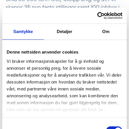
skapes 35 nye faste stillinger samt 100 jobber i
byggefasen.
Les felles pressemelding på engelsk
Samtykke
Detaljer
Om
Partnerne går til sammen inn med 38 millioner
kroner (3,6 MUSD), der Climate Fund Managers
Denne nettsiden anvender cookies
går inn med 50%, og Norfund og Konexa hver
Vi bruker informasjonskapsler for å gi innhold og
bidrar med 25%. Investeringen håper å utløse
annonser et personlig preg, for å levere sosiale
opp mot 800 millioner kroner i ytterligere
mediefunksjoner og for å analysere trafikken vår. Vi deler
dessuten informasjon om hvordan du bruker nettstedet
investeringer. Norfund har gjort investeringen
vårt, med partnerne våre innen sosiale medier,
gjennom
Frontier Facility
, et eget fond for
annonsering og analysearbeid, som kan kombinere den
prosjekter med høyere risiko enn i den øvrige
med annen informasjon du har gjort tilgjengelig for dem,
porteføljen.
eller som de har samlet inn gjennom din bruk av
tjenestene deres.
Samtykkevalg