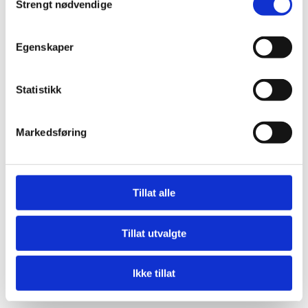
Strengt nødvendige
Egenskaper
Konexa har en innovativ
forretningsmodell, og vi er glade for å
kunne bidra til Nigerias langsiktige
Statistikk
sosiale og økonomiske utvikling med
denne investeringen.
Markedsføring
Birgit Edlefsen
Birgit Edlefsen
Tillat alle
speaking from SVP, Norfund
Tillat utvalgte
Ikke tillat