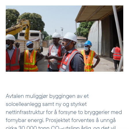
Avtalen muliggjør byggingen av et
solcelleanlegg samt ny og styrket
nettinfrastruktur for å forsyne to bryggerier med
fornybar energi. Prosjektet forventes å unngå
cirka 30 000 tonn CO₂-utslipp årlig, og det vil