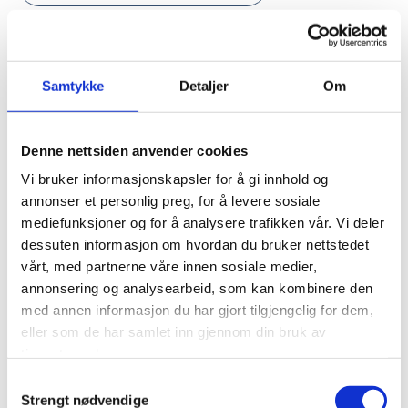
Har koblet på 2,5 GW
Samtykke
Detaljer
Om
med vindkraft i India
I partnerskap med det indiske selskapet ReNew
Denne nettsiden anvender cookies
Power gikk Norfund og Norges største
Vi bruker informasjonskapsler for å gi innhold og
pensjonsselskap KLP i desember 2022 inn med
annonser et personlig preg, for å levere sosiale
en investering 900 millioner rupi (109 mill NOK) i
mediefunksjoner og for å analysere trafikken vår. Vi deler
et
kraftlinjeprosjekt i Koppal-distriktet sør i India
.
dessuten informasjon om hvordan du bruker nettstedet
Prosjektet sto ferdig i oktober 2023.
vårt, med partnerne våre innen sosiale medier,
annonsering og analysearbeid, som kan kombinere den
– Gjennom investeringen har vi bidratt til å
med annen informasjon du har gjort tilgjengelig for dem,
koble 2,5 GW utbygget vindkraft på det
eller som de har samlet inn gjennom din bruk av
nasjonale nettet, nok til å dekke behovet for 7
tjenestene deres.
millioner indiske husstander, sier Bjørnar
Samtykkevalg
Baugerud, leder for Klimainvesteringsfondet i
Strengt nødvendige