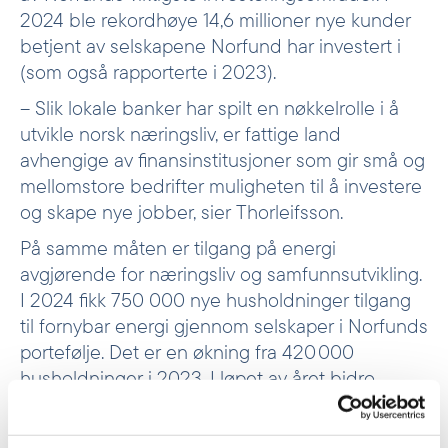
2024 ble rekordhøye 14,6 millioner nye kunder
betjent av selskapene Norfund har investert i
(som også rapporterte i 2023).
– Slik lokale banker har spilt en nøkkelrolle i å
utvikle norsk næringsliv, er fattige land
avhengige av finansinstitusjoner som gir små og
mellomstore bedrifter muligheten til å investere
og skape nye jobber, sier Thorleifsson.
På samme måten er tilgang på energi
avgjørende for næringsliv og samfunnsutvikling.
I 2024 fikk 750 000 nye husholdninger tilgang
til fornybar energi gjennom selskaper i Norfunds
portefølje. Det er en økning fra 420 000
husholdninger i 2023. I løpet av året bidro
Norfund til å finansiere 3315 MW med ny
produksjon av strøm.