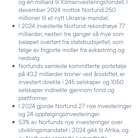
og én milliard til Klimainvesteringsfondet. I
desember 2024 mottok Norfund 250
millioner til et nytt Ukraina-mandat.
I 2024 investerte Norfund rekordhøye 7,7
milliarder, nesten tre ganger så mye som
beløpet overført fra statsbudsjettet, som
følge av frigjorte midler fra avkastning og
nedsalg.
Norfunds samlede kommitterte portefølje
på 43,2 milliarder kroner ved årsskiftet, er
investert direkte i 245 selskaper og 1050
selskaper indirekte gjennom fond og
plattformer.
I 2024 gjorde Norfund 27 nye investeringer
og 24 oppfølgingsinvesteringer.
53% av Norfunds nye investeringer over
utviklingsmandatet i 2024 gikk til Afrika, og
av Norfunds samlede kommitterte