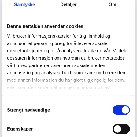
Samtykke
Detaljer
Om
Innbetalt skatt
tilsvarende ¾ av norsk
Denne nettsiden anvender cookies
Vi bruker informasjonskapsler for å gi innhold og
bistand
annonser et personlig preg, for å levere sosiale
mediefunksjoner og for å analysere trafikken vår. Vi deler
I 2024 ble 41,2 milliarder kroner betalt i skatter
dessuten informasjon om hvordan du bruker nettstedet
vårt, med partnerne våre innen sosiale medier,
og avgifter av selskapene som Norfund er
annonsering og analysearbeid, som kan kombinere den
investert i. Det tilsvarer 74 % av den totale
med annen informasjon du har gjort tilgjengelig for dem,
norske bistanden i 2024. Fra slutten av 2023 til
eller som de har samlet inn gjennom din bruk av
slutten av 2024 økte de totale skattene og
tjenestene deres.
avgiftene betalt av selskaper som har rapportert
Samtykkevalg
begge år med rekordhøye 5,4 milliarder kroner.
Strengt nødvendige
Økningen alene tilsvarer det dobbelte av det
Norfund fikk overført over statsbudsjettet til
Egenskaper
investeringer i 2024.