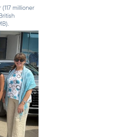
(117 millioner
ritish
MB).