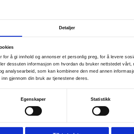
nester for mennesker med lav inntekt og små bedrifter
 økonomisk vekst og jobbskaping,»
orsen, Investeringsdirektør i Norfund
Detaljer
en gjør at Wave har mer arbeidskapital, slik at de kan 
enester samt utvide markedet til land som Senegal, El
ookies
llegg til økt rekkevidde i ustabile land som Burkina Fa
 for å gi innhold og annonser et personlig preg, for å levere sos
deler dessuten informasjon om hvordan du bruker nettstedet vårt,
te vår Fintech-strategi i 2022, har vi utvidet vår portef
og analysearbeid, som kan kombinere den med annen informasjon d
ale selskaper som driver finansiell inkludering på tve
 inn gjennom din bruk av tjenestene deres.
sninger, integrert finans, digitale utlån, neobanking og
Egenskaper
Statistikk
 Investment Manager i Norfund