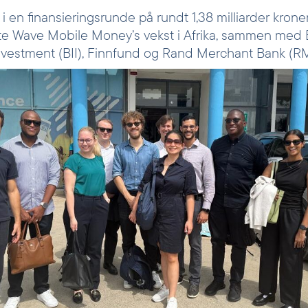
i en finansieringsrunde på rundt 1,38 milliarder kroner 
tte Wave Mobile Money’s vekst i Afrika, sammen med B
Investment (BII), Finnfund og Rand Merchant Bank (R