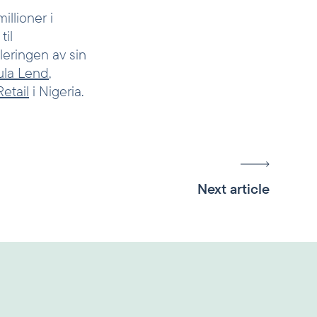
llioner i
til
leringen av sin
ula Lend
,
etail
i Nigeria.
Next article