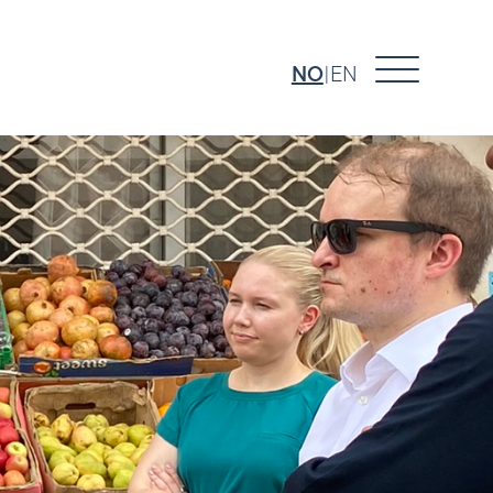
NO
EN
|