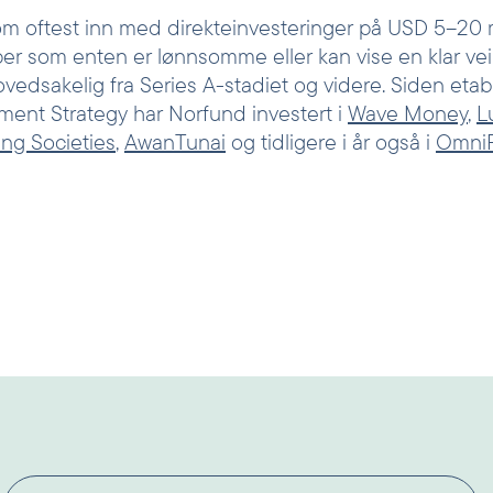
m oftest inn med direkteinvesteringer på USD 5–20 mi
er som enten er lønnsomme eller kan vise en klar vei 
vedsakelig fra Series A-stadiet og videre. Siden etab
ment Strategy har Norfund investert i
Wave Money
,
L
ng Societies
,
AwanTunai
og tidligere i år også i
OmniR