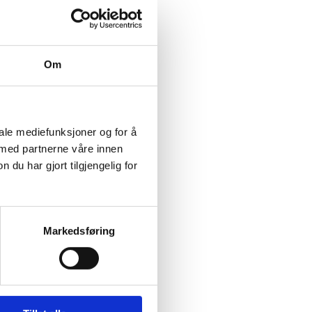
, tilgang som er
Om
tilby
fenbenskysten
so, Mali og
iale mediefunksjoner og for å
 med partnerne våre innen
ølje til å
u har gjort tilgjengelig for
rs av segmenter
 forsikring,»
Markedsføring