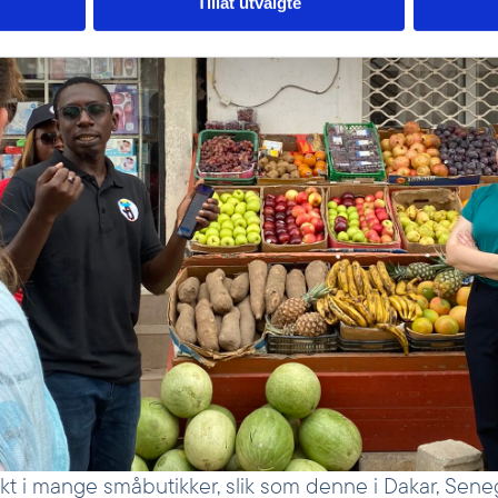
Tillat utvalgte
kt i mange småbutikker, slik som denne i Dakar, Seneg