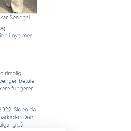
ar, Senegal.
 og
 inn i nye mer
g rimelig
 penger, betale
ukere fungerer
i 2022. Siden da
emarkeder. Den
tilgang på