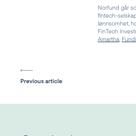
Norfund går so
fintech-selskap
lønnsomhet, ho
FinTech Invest
Amartha
,
Fundi
Previous article