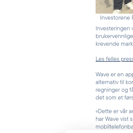
Investorene 
Investeringen 
brukervennlige 
krevende mark
Les felles pre
Wave er en app
alternativ til 
regninger og få
det som et førs
«Dette er vår a
har Wave vist 
mobiltelefonba