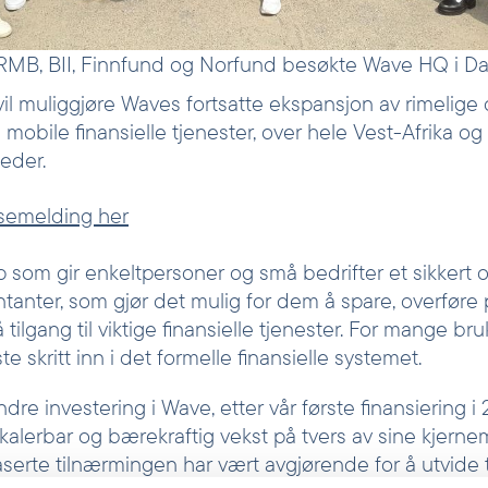
RMB, BII, Finnfund og Norfund besøkte Wave HQ i Dak
vil muliggjøre Waves fortsatte ekspansjon av rimelige
mobile finansielle tjenester, over hele Vest-Afrika og
eder.
ssemelding her
 som gir enkeltpersoner og små bedrifter et sikkert o
kontanter, som gjør det mulig for dem å spare, overføre
 tilgang til viktige finansielle tjenester. For mange br
te skritt inn i det formelle finansielle systemet.
ndre investering i Wave, etter vår første finansiering 
skalerbar og bærekraftig vekst på tvers av sine kjern
serte tilnærmingen har vært avgjørende for å utvide 