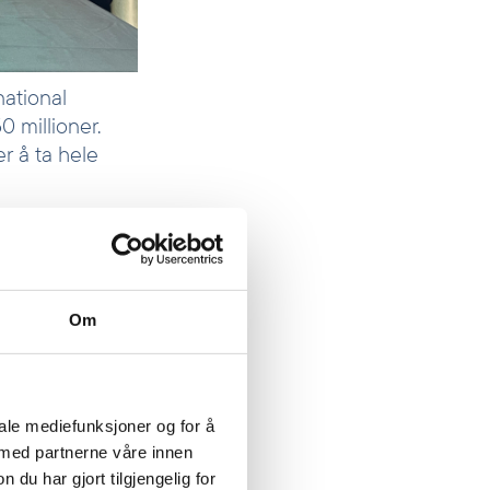
national
0 millioner.
er å ta hele
er kapital for
ang til banklån
Om
iale mediefunksjoner og for å
 med partnerne våre innen
u har gjort tilgjengelig for