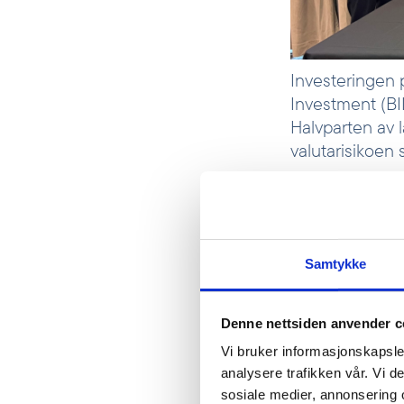
Investeringen 
Investment (BII
Halvparten av l
valutarisikoen s
Mange småbedri
å vokse. I følg
eller kredittra
Samtykke
– Småbedrifter
jobber og innte
Denne nettsiden anvender c
mennesker i Tan
Vi bruker informasjonskapsler
tilgang til fina
analysere trafikken vår. Vi 
sosiale medier, annonsering 
ansette flere