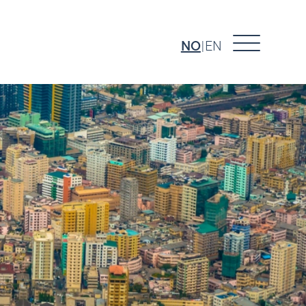
NO
EN
|