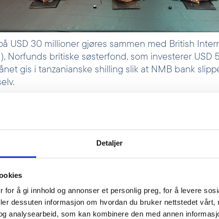
på USD 30 millioner gjøres sammen med British Inter
), Norfunds britiske søsterfond, som investerer USD 5
ånet gis i tanzanianske shilling slik at NMB bank slipp
elv.
fter og bønder i Tanzania har gode ideer, men mangl
e
Verdensbanken
har kun 16% av landets bedrifter tilg
mme.
Detaljer
 og landbruk skaper
kter for millioner av
ookies
zania. Når flere får
 for å gi innhold og annonser et personlig preg, for å levere sos
nsiering, kan de investere,
deler dessuten informasjon om hvordan du bruker nettstedet vårt,
og analysearbeid, som kan kombinere den med annen informasjon d
 og bygge lokalsamfunnene