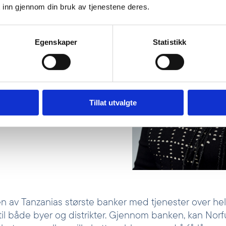
 inn gjennom din bruk av tjenestene deres.
Egenskaper
Statistikk
ør i Norfund
Tillat utvalgte
 av Tanzanias største banker med tjenester over hel
til både byer og distrikter. Gjennom banken, kan Norf