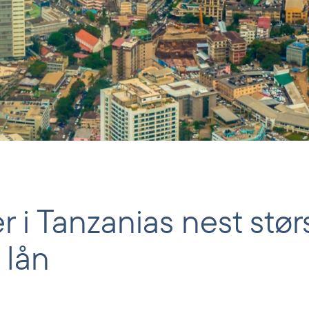
 i Tanzanias nest størs
 lån