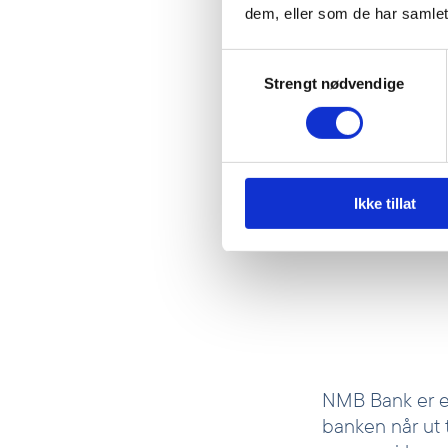
dem, eller som de har samlet
sine,
Samtykkevalg
Strengt nødvendige
Judy Kinyanjui
Investeringsdirekt
Ikke tillat
NMB Bank er en
banken når ut 