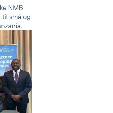
nske NMB
 til små og
anzania.