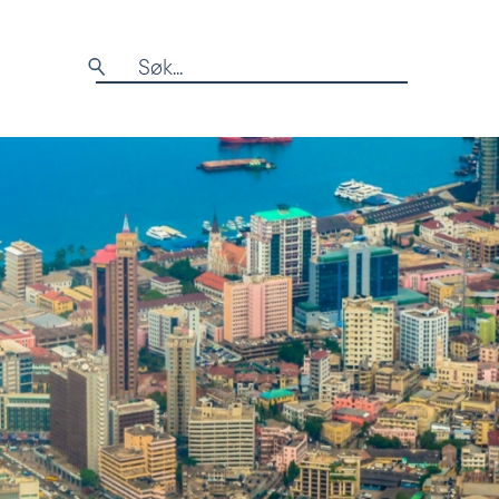
Søk
etter: