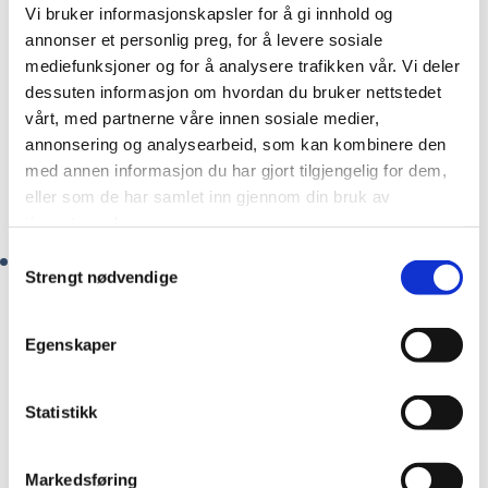
sammen med Ethos, et anerkjent afrikansk
Vi bruker informasjonskapsler for å gi innhold og
investeringsselskap. De investerer til sammen
annonser et personlig preg, for å levere sosiale
25 millioner USD (12,5 millioner hver) i Balaji,
mediefunksjoner og for å analysere trafikken vår. Vi deler
med mål om å skape minst 6000 direkte jobber
dessuten informasjon om hvordan du bruker nettstedet
og ytterligere 6000 indirekte jobber.
vårt, med partnerne våre innen sosiale medier,
annonsering og analysearbeid, som kan kombinere den
med annen informasjon du har gjort tilgjengelig for dem,
Les felles pressemelding med Balaji og Ethos
eller som de har samlet inn gjennom din bruk av
her
Last ned
tjenestene deres.
Samtykkevalg
Hela
er et selskap fra Sri Lanka, som har etablert
Strengt nødvendige
seg i Kenya, Etiopia og Egypt, med over 10 000
ansatte i Afrika. Selskapet produserer undertøy,
barneklær og sportsklær for flere kjente merker.
Egenskaper
Norfunds investering på 14 millioner USD skal
bidra til å investere ytterligere i Kenya, for å økte
Statistikk
produktiviteten og skape nye arbeidsplasser.
Selskapet vil også bruke kapitalen til å bygge en
Markedsføring
lokal forsyningskjede i Øst-Afrika.