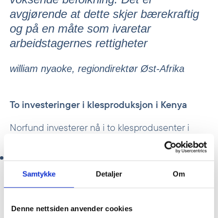
avgjørende at dette skjer bærekraftig
og på en måte som ivaretar
arbeidstagernes rettigheter
william nyaoke, regiondirektør Øst-Afrika
To investeringer i klesproduksjon i Kenya
Norfund investerer nå i to klesprodusenter i
Kenya:
Balaji Group
er en av de største
klesprodusentene i Afrika sør for Sahara, med 12
Samtykke
Detaljer
Om
000 ansatte og produksjon både for det lokale
markedet i Kenya og for eksport, for merker som
Wrangler, Lee og H&M. Norfund investerer
Denne nettsiden anvender cookies