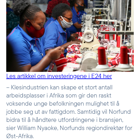
Les artikkel om investeringene i E24 her
– Klesindustrien kan skape et stort antall
arbeidsplasser i Afrika som gir den raskt
voksende unge
befolkningen mulighet til å
jobbe seg ut av fattigdom. Samtidig vil Norfund
bidra til å håndtere utfordringene i bransjen,
sier William Nyaoke, Norfunds regiondirektør for
Øst-Afrika.