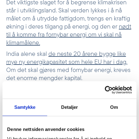
Det viktigste slaget for å begrense klimakrisen
står i utviklingsland. Skal verden lykkes i å nå
målet om å utrydde fattigdom, trengs en kraftig
økning i deres tilgang på energi, og den er
nødt
til å komme fra fornybar energi om vi skal nå
klimamålene.
India alene skal
de neste 20 årene bygge like
mye ny energikapasitet som hele EU har i dag.
Om det skal gjøres med fornybar energi, kreves
det enorme mengder kapital.
Klimainvesteringsfondet
er satt opp nettopp for
å bidra til dette, gjennom lønnsomme
investeringer.
Samtykke
Detaljer
Om
Sjølie hevder imidlertid at siden «nesten alle
investorer er grådige», vil det ikke være behov
for offentlig kapital til lønnsomme investeringer.
Denne nettsiden anvender cookies
Det er en vakker tanke fra økonomifaget at
Vi bruker informasjonskapsler for å gi innhold og