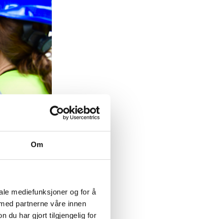
Om
iale mediefunksjoner og for å
1990-tallet,
 med partnerne våre innen
nflasjon –
u har gjort tilgjengelig for