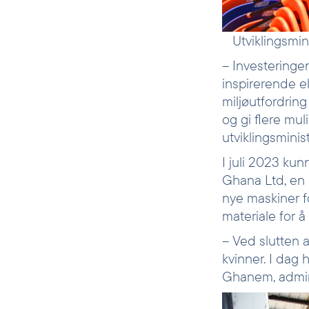
Utviklingsmi
– Investeringen
inspirerende e
miljøutfordring
og gi flere mul
utviklingsmini
I juli 2023 kun
Ghana Ltd, en l
nye maskiner fo
materiale for å
– Ved slutten 
kvinner. I dag 
Ghanem, admini