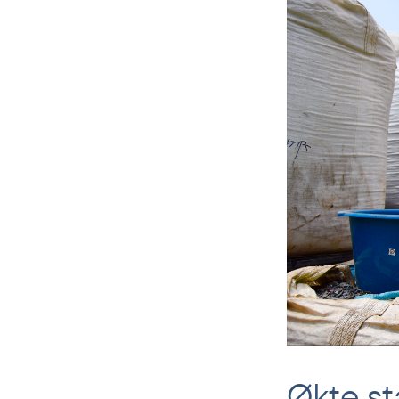
Økte st