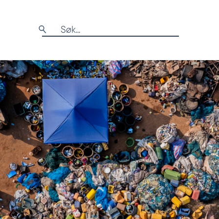
Søk
etter: