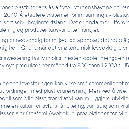
lioner plastbiter anslås å flyte i verdenshavene og k
n 2040. Å etablere systemer for innsamling av plastavf
lisert selv i høyinntektsland. Det er enda mer utfordr
gulering og produsentansvar ofte mangler.
ning er nødvendig for miljøet og åpenbart det rette å
ktig her i Ghana når det er økonomisk levedyktig, si
 investering har Miniplast nesten doblet mengden resi
v nye produkter per måned fra 800 tonn i 2023 til 15
ra denne investeringen kan virke små sammenlignet
tfordringen med plastforurensning. Men ved å vise 
ll som Miniplast, tror vi at vi kan muliggjøre utvikli
mme en kultur for avfallshåndtering, samtidig som vi s
lasser, sier Obafemi Awobokun, prosjektleder for Minip