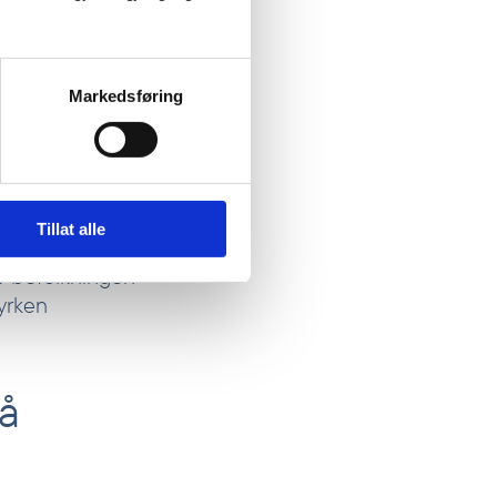
mennesker inn i
jempe fattigdom
Markedsføring
rser brukes på
 vare på sine
ier Aukrust.
vinner i
Tillat alle
av befolkningen
tyrken
 å