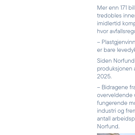
Mer enn 171 bil
tredobles inne
imidlertid komp
hvor avfallsre
– Plastgjenvin
er bare levedy
Siden Norfunds
produksjonen a
2025.
– Bidragene f
overveldende u
fungerende mode
industri og fre
antall arbeidsp
Norfund.