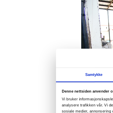
Samtykke
Denne nettsiden anvender c
Nadim Ghane
Vi bruker informasjonskapsler
Fattigdommen 
analysere trafikken vår. Vi 
men økte etter
sosiale medier, annonsering 