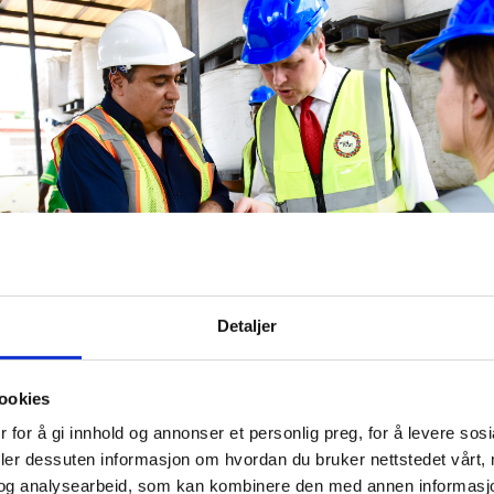
Detaljer
ookies
m og Åsmund Aukrust.
 for å gi innhold og annonser et personlig preg, for å levere sos
i Ghana hadde vært på en nedadgående trend siden 
deler dessuten informasjon om hvordan du bruker nettstedet vårt,
 COVID-19-pandemien. Svak økonomisk vekst og høy i
og analysearbeid, som kan kombinere den med annen informasjon d