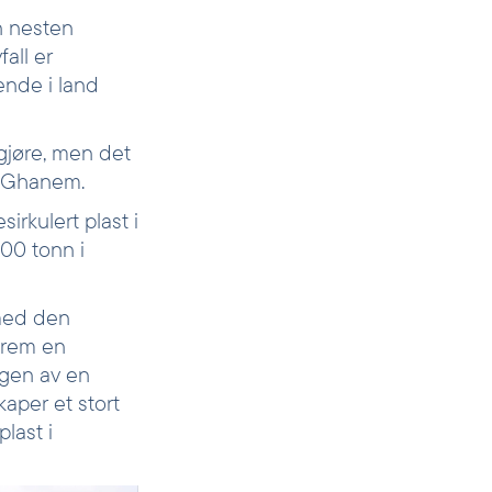
an nesten
all er
ende i land
 gjøre, men det
er Ghanem.
rkulert plast i
00 tonn i
 med den
frem en
ngen av en
kaper et stort
last i