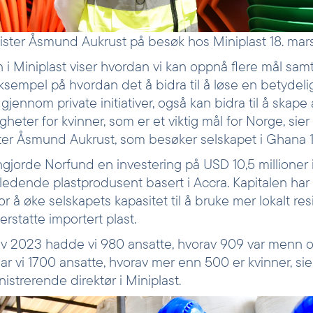
nister Åsmund Aukrust på besøk hos Miniplast 18. mar
 i Miniplast viser hvordan vi kan oppnå flere mål samt
ksempel på hvordan det å bidra til å løse en betydeli
 gjennom private initiativer, også kan bidra til å skape
igheter for kvinner, som er et viktig mål for Norge, sier
ster Åsmund Aukrust, som besøker selskapet i Ghana 1
ngjorde Norfund en investering på USD 10,5 millioner i
edende plastprodusent basert i Accra. Kapitalen har g
r å øke selskapets kapasitet til å bruke mer lokalt resi
 erstatte importert plast.
av 2023 hadde vi 980 ansatte, hvorav 909 var menn o
har vi 1700 ansatte, hvorav mer enn 500 er kvinner, si
strerende direktør i Miniplast.