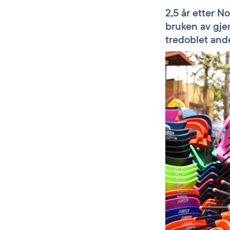
2,5 år etter N
bruken av gje
tredoblet ande