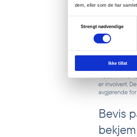
spesielt i matv
dem, eller som de har samlet
fattigdom (
Ver
Samtykkevalg
– Å ha en jobb 
Strengt nødvendige
over hele verde
grunnleggende 
egne innbygger
Ministeren er 
Ikke tillat
arbeidsstyrken
– Det vil ikke 
er involvert. De
avgjørende for
Bevis p
bekjemp