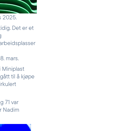
s 2025.
idig. Det er et
g
 arbeidsplasser
8. mars.
 Miniplast
ått til å kjøpe
rkulert
g 71 var
er Nadim