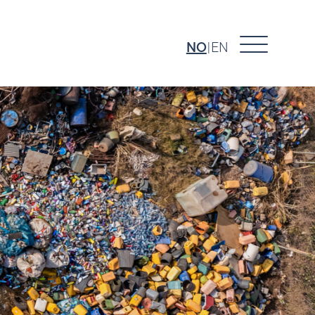
NO
EN
|