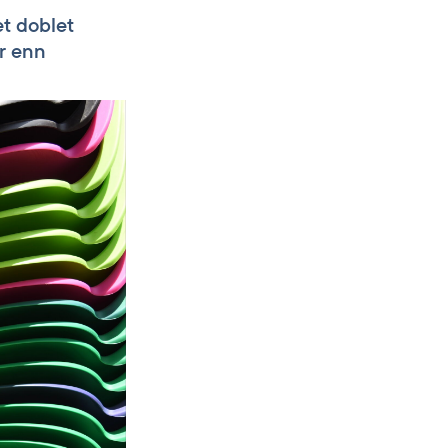
et doblet
r enn